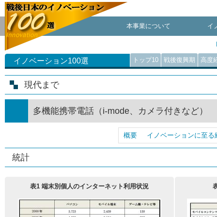
本事業について
イ
トップ10
戦後復興期
高度
イノベーション100選
現代まで
多機能携帯電話（i-mode、カメラ付きなど）
概要
イノベーションに至る
統計
表1 端末別個人のインターネット利用状況