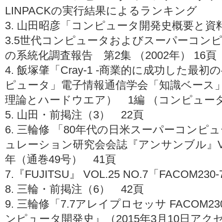
LINPACKの実行結果によるランキング
3. 山田昭彦「コンピュータ開発史概要と
3.5世代コンピュータおよびスーパーコン
の系統化調査報告 第2集 （2002年） 16頁
4. 飯塚肇「Cray-1 -商業的に成功した
ピュータ」電子情報通信学会「知識ベース
理論とハードウエア） 1編 （コンピュータの
5. 山田・前掲注（3） 22頁
6. 三輪修 「80年代の日米スーパーコン
ュレーション研究会会誌『アンサンブル』Vol. 12,N
年（通巻49号） 41頁
7.『FUJITSU』 VOL.25 NO.7「FACOM23
8. 三輪・前掲注（6） 42頁
9. 三輪修「7.7アレイプロセッサ FACOM2
ンピュータ開発史』（2015年3月10日アク