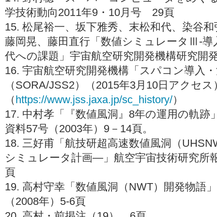
学技術動向2011年9・10月号 29頁
15. 松尾裕一、坂下雅秀、末松和代、染谷
藤岡晃、藤田直行「数値シミュレータⅢ-導
代への課題」宇宙航空研究開発機構研究開発報
16. 宇宙航空研究開発機構「スパコン導入
（SORA/JSS2）（2015年3月10日アクセス
（
https://www.jss.jaxa.jp/sc_history/
）
17. 中村孝「『数値風洞』8年の運用の軌
資料57号（2003年）9－14頁。
18. 三好甫「航技研超高速数値風洞（UHS
シミュレータ計画―」航空宇宙技術研究所報告 TR
頁
19. 高村守幸「数値風洞（NWT）開発物
（2008年）5-6頁
20. 高村・前掲注（19） 6頁