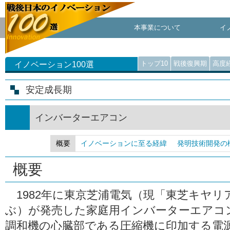
本事業について
イ
トップ10
戦後復興期
高度
イノベーション100選
安定成長期
インバーターエアコン
概要
イノベーションに至る経緯
発明技術開発の
概要
1982年に東京芝浦電気（現「東芝キヤリ
ぶ）が発売した家庭用インバーターエアコンRA
調和機の心臓部である圧縮機に印加する電