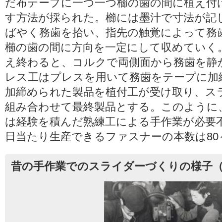
だ布テープに一つ一つ櫛の歯の間に植え付
す方法が採られた。櫛には墨汁で寸法が記
ばやく務歯を拾い、指先の触覚によって務
櫛の歯の間に方向を一定にして収めていく
え終わると、コルクで両側面から務歯を静
レス工はプレスを用いて務歯をテープに加
加締められた製品を植付工が受け取り、ス
組み合わせて最終製品とする。このように
は経験を積んだ熟練工による手作業が必要
日当たり生産できるファスナーの本数は80
昔の手作業でのスライダーづくりの様子（年