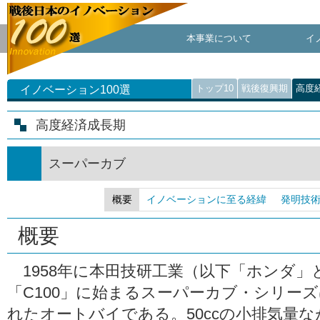
本事業について
イ
トップ10
戦後復興期
高度
イノベーション100選
高度経済成長期
スーパーカブ
概要
イノベーションに至る経緯
発明技
概要
1958年に本田技研工業（以下「ホンダ」
「C100」に始まるスーパーカブ・シリー
れたオートバイである。50ccの小排気量