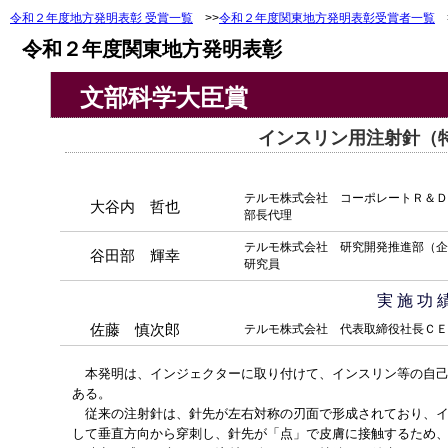
令和２年度地方発明表彰 受賞一覧
>>
令和２年度関東地方発明表彰受賞者一覧
>
令和２年度関東地方発明表彰
文部科学大臣賞
インスリン用注射針（特許
テルモ株式会社 コーポレートＲ＆Ｄ
大谷内 哲也
部長代理
テルモ株式会社 研究開発推進部（企
谷田部 輝幸
研究員
実 施 功 
佐藤 慎次郎
テルモ株式会社 代表取締役社長ＣＥ
本発明は、インジェクターに取り付けて、インスリン等の自己
ある。
従来の注射針は、針先が左右対称の刃面で形成されており、イ
して垂直方向から穿刺し、針先が「点」で皮膚に接触するため