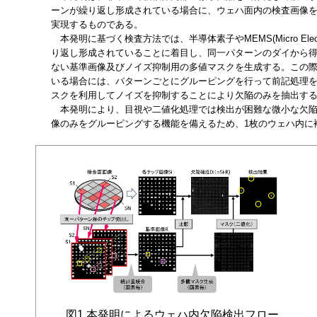
ーンが繰り返し形成されている場合に、ウェハ面内の検査画像を
実現するものである。
本発明に基づく検査方法では、半導体素子やMEMS(Micro Electro
り返し形成されていることに着目し、同一パターンのダイから
ない基準画像及びノイズ抑制用の多値マスクを生成する。この際
いる場合には、パターンごとにグルーピングを行って前記処理
スクを利用してノイズを抑制することにより欠陥のみを抽出す
本発明により、目視や二値化処理では検出が困難な微小な欠陥
像のみをグルーピングする機能を備えるため、1枚のウェハ内に
図1 本発明によるウェハ内欠陥検出フロー