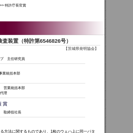
> 特許庁長官賞
装置（特許第6546826号）
【茨城県発明協会】
プ 主任研究員
事業統括本部
 営業統括本部
代理
績 賞
 取締役社長
る方法に関するものであり、1枚のウェハ上に同一パタ