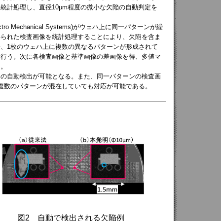
統計処理し、直径10μm程度の微小な欠陥の自動判定を
 Mechanical Systems)がウェハ上に同一パターンが繰
得られた検査画像を統計処理することにより、欠陥を含ま
、1枚のウェハ上に複数の異なるパターンが形成されて
を行う。次に各検査画像と基準画像の差画像を得、多値マ
る。
の自動検出が可能となる。また、同一パターンの検査画
複数のパターンが混在していても対応が可能である。
図2 自動で検出される欠陥例