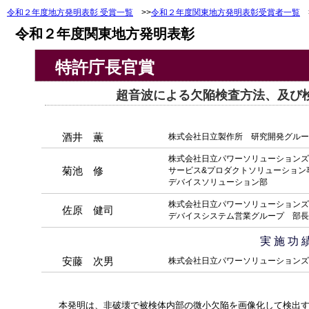
令和２年度地方発明表彰 受賞一覧
>>
令和２年度関東地方発明表彰受賞者一覧
>
令和２年度関東地方発明表彰
特許庁長官賞
超音波による欠陥検査方法、及び検査
酒井 薫
株式会社日立製作所 研究開発グルー
株式会社日立パワーソリューションズ
菊池 修
サービス&プロダクトソリューション
デバイスソリューション部
株式会社日立パワーソリューションズ
佐原 健司
デバイスシステム営業グループ 部長
実 施 功 
安藤 次男
株式会社日立パワーソリューションズ
本発明は、非破壊で被検体内部の微小欠陥を画像化して検出す