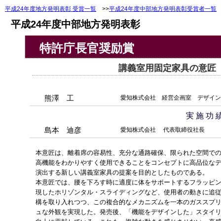
平成24年度地方発明表彰 受賞一覧
>>
平成24年度中部地方発明表彰受賞者一覧
平成24年度中部地方発明表彰
特許庁長官奨励賞
講義室用固定家具の意匠（意
熊澤 工
愛知株式会社 経営企画室 デザイン
実 施 功 
島本 迪彦
愛知株式会社 代表取締役社長
本意匠は、離着席の容易性、充分な通路確保、限られた空間で
高機能をわかりやすく使用できることをコンセプトに高品位な
演出する新しい講義室家具の提案を目的としたものである。
本意匠では、腰を下ろす時に適度に体をサポートするフラッピ
現したホリゾンタル・スライディングなど、使用者の動きに追
構を取り入れつつ、この複合的なメカニズムを一本のガススプ
ュな外観を実現した。発売後、「機能をデザインした」スタイ